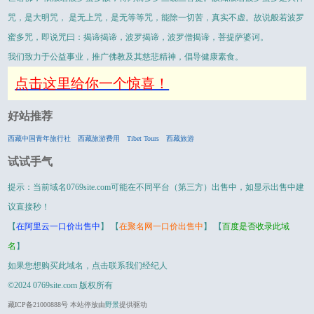
咒，是大明咒， 是无上咒，是无等等咒，能除一切苦，真实不虚。故说般若波罗
蜜多咒，即说咒曰：揭谛揭谛，波罗揭谛，波罗僧揭谛，菩提萨婆诃。
我们致力于公益事业，推广佛教及其慈悲精神，倡导健康素食。
点击这里给你一个惊喜！
好站推荐
西藏中国青年旅行社
西藏旅游费用
Tibet Tours
西藏旅游
试试手气
提示：当前域名0769site.com可能在不同平台（第三方）出售中，如显示
出售中
建
议直接秒！
【
在阿里云一口价出售中
】 【
在聚名网一口价出售中
】 【
百度是否收录此域
名
】
如果您想购买此域名，点击联系我们经纪人
©2024
0769site.com
版权所有
藏ICP备21000888号 本站停放由
野景
提供驱动