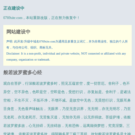
正在建设中
0769site.com
，本站重新改版，正在努力恢复中！
网站建设中
声明: 此开发/升级中域名0769site.com为通用且多重含义词汇，并为非商业性、独立的个人所
有，与任何公司、组织、商标无关。
Disclaimer: It is a non-profit, individual and private website, NOT connected or affiliated with any
company, organization or trademark.
般若波罗蜜多心经
观自在菩萨，行深般若波罗蜜多时，照见五蕴皆空，度一切苦厄。舍利子，色不
异空，空不异色，色即是空，空即是色，受想行识， 亦复如是。舍利子，是诸法
空相，不生不灭， 不垢不净，不增不减。是故空中无色，无受想行识，无眼耳鼻
舌身意，无色香声味触法， 无眼界，乃至无意识界，无无明，亦无无明尽，乃至
无老死，亦无老死尽。无苦集灭道， 无智亦无得，以无所得故。菩提萨埵，依般
若波罗蜜多故，心无挂碍，无挂碍故，无有恐怖，远离颠倒梦想，究竟涅槃。三
世诸佛， 依般若波罗蜜多故，得阿耨多罗三藐三菩提。故知般若波罗蜜多是大神